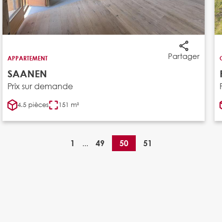
Partager
APPARTEMENT
SAANEN
Prix sur demande
4.5 pièces
151 m²
...
1
49
50
51