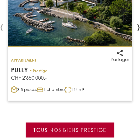
‹
›
Partager
APPARTEMENT
PULLY
• Prestige
CHF 2'650'000.-
3.5 pièces
1 chambre
144 m²
TOUS NOS BIENS PRESTIGE