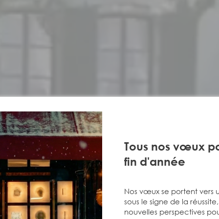
Tous nos vœux po
fin d'année
Nos vœux se portent vers 
sous le signe de la réussite
nouvelles perspectives pou