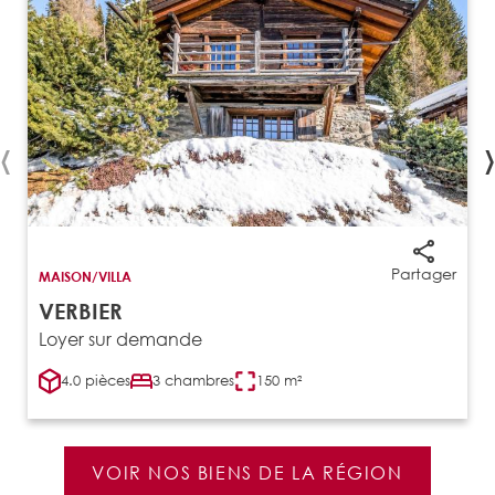
‹
›
Partager
MAISON/VILLA
VERBIER
Loyer sur demande
4.0 pièces
3 chambres
150 m²
VOIR NOS BIENS DE LA RÉGION