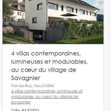
4 villas contemporaines,
lumineuses et modulables,
au cœur du village de
Savagnier
Val-de-Ruz, Neuchâtel
4 villas contemporaines, lumineuses et
modulables, au cœur du village de
Savagnier
Dès 815'000.-