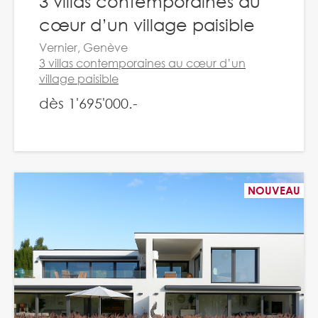
3 villas contemporaines au
cœur d’un village paisible
Vernier, Genève
3 villas contemporaines au cœur d’un
village paisible
dès 1'695'000.-
NOUVEAU