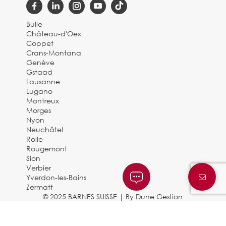
Bulle
Château-d'Oex
Coppet
Crans-Montana
Genève
Gstaad
Lausanne
Lugano
Montreux
Morges
Nyon
Neuchâtel
Rolle
Rougemont
Sion
Verbier
Yverdon-les-Bains
Zermatt
© 2025 BARNES SUISSE |
By Dune Gestion
Mentions légales et politique de confidentialité
|
Charte