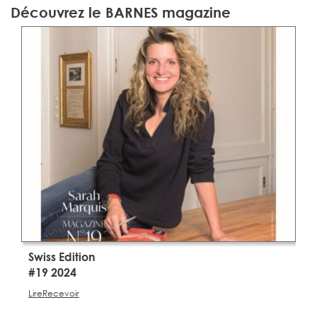
Découvrez le BARNES magazine
Swiss Edition
S
#19 2024
#
Lire
Recevoir
Li