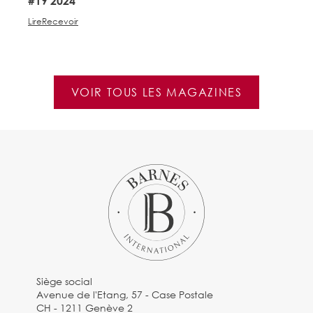
#19 2024
#
Lire
Recevoir
Li
VOIR TOUS LES MAGAZINES
Siège social
Avenue de l'Etang, 57 - Case Postale
CH - 1211 Genève 2