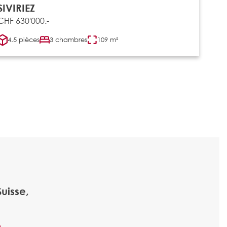
SIVIRIEZ
CHF 630'000.-
4.5 pièces
3 chambres
109 m²
uisse,