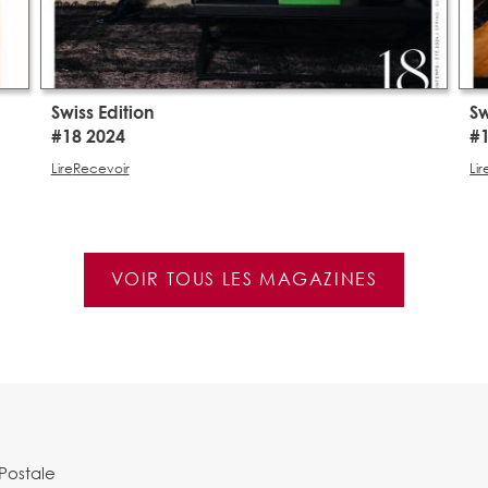
Swiss Edition
Sw
#18 2024
#
Lire
Recevoir
Lir
VOIR TOUS LES MAGAZINES
Postale