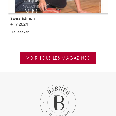
Swiss Edition
S
#19 2024
#
Lire
Recevoir
Li
VOIR TOUS LES MAGAZINES