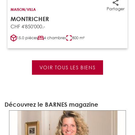
Partager
MAISON/VILLA
MONTRICHER
CHF 4'850'000.-
15.0 pièces
4 chambres
800 m²
VOIR TOUS LES BIENS
Découvrez le BARNES magazine