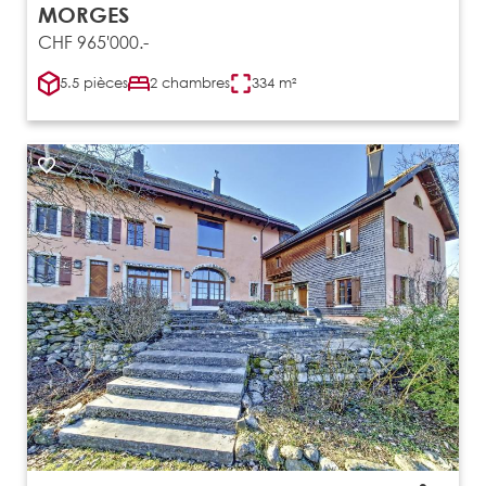
MORGES
CHF 965'000.-
5.5 pièces
2 chambres
334 m²