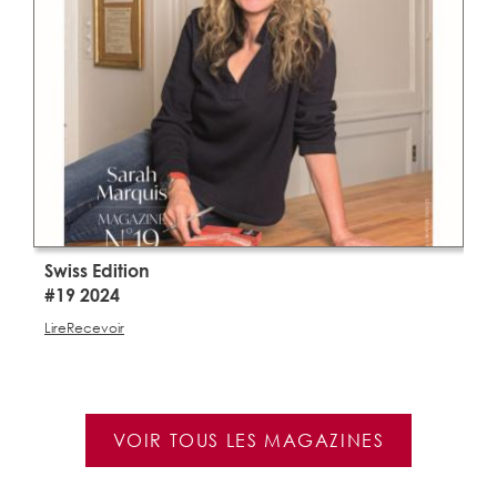
Swiss Edition
S
#19 2024
#
Lire
Recevoir
Li
VOIR TOUS LES MAGAZINES