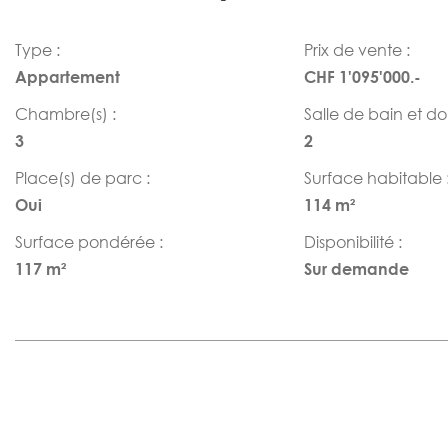
Type :
Prix de vente :
Appartement
CHF 1'095'000.-
Chambre(s) :
Salle de bain et d
3
2
Place(s) de parc :
Surface habitable 
Oui
114 m²
Surface pondérée :
Disponibilité :
117 m²
Sur demande