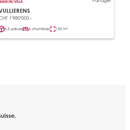
Partager
MAISON/VILLA
VULLIERENS
CHF 1'980'000.-
6.5 pièces
4 chambres
155 m²
uisse,