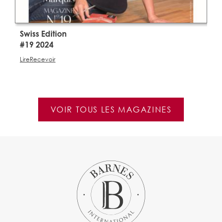
Swiss Edition
S
#19 2024
#
Lire
Recevoir
Li
VOIR TOUS LES MAGAZINES