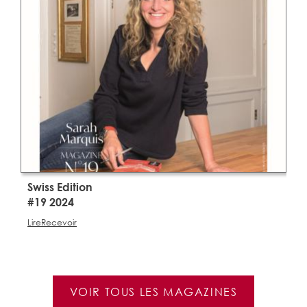
Swiss Edition
S
#19 2024
#
Lire
Recevoir
Li
VOIR TOUS LES MAGAZINES