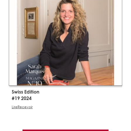
Swiss Edition
S
#19 2024
#
Lire
Recevoir
Li