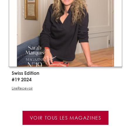
Swiss Edition
S
#19 2024
#
Lire
Recevoir
Li
VOIR TOUS LES MAGAZINES