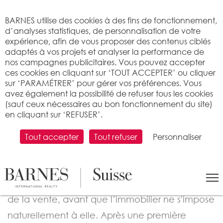
Bienvenue sur BARNES
BARNES utilise des cookies à des fins de fonctionnement,
d’analyses statistiques, de personnalisation de votre
expérience, afin de vous proposer des contenus ciblés
adaptés à vos projets et analyser la performance de
nos campagnes publicitaires. Vous pouvez accepter
ces cookies en cliquant sur ‘TOUT ACCEPTER’ ou cliquer
sur ‘PARAMÉTRER’ pour gérer vos préférences. Vous
avez également la possibilité de refuser tous les cookies
(sauf ceux nécessaires au bon fonctionnement du site)
en cliquant sur ‘REFUSER’.
COURTIÈRE VENTE
Maryline Rosset
Tout accepter
Tout refuser
Personnaliser
Originaire de la région de la Broye
fribourgeoise, Maryline Rosset a forgé son
parcours professionnel à travers divers secteurs
de la vente, avant que l’immobilier ne s'impose
naturellement à elle. Après une première