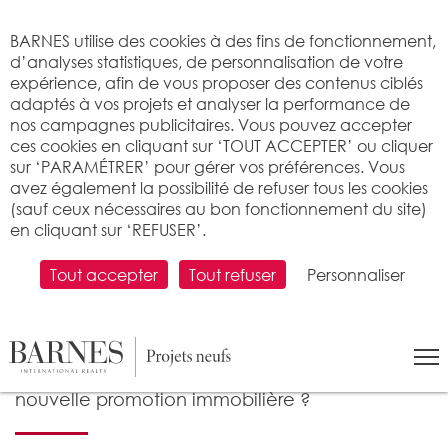
Bienvenue sur BARNES
BARNES utilise des cookies à des fins de fonctionnement,
d’analyses statistiques, de personnalisation de votre
expérience, afin de vous proposer des contenus ciblés
adaptés à vos projets et analyser la performance de
nos campagnes publicitaires. Vous pouvez accepter
ces cookies en cliquant sur ‘TOUT ACCEPTER’ ou cliquer
sur ‘PARAMÉTRER’ pour gérer vos préférences. Vous
avez également la possibilité de refuser tous les cookies
(sauf ceux nécessaires au bon fonctionnement du site)
PÔLE PROJETS NEUFS
:
Développements fonciers
-
en cliquant sur ‘REFUSER’.
Commercialisation
-
Pilotage
-
Marketing & Digital
-
Direct
Live
-
B-Live
-
Nos succès
Tout accepter
Tout refuser
Personnaliser
PILOTAGE DE PROJETS
IMMOBILIERS NEUFS
Vous avez en projet le développement d'une
nouvelle promotion immobilière ?