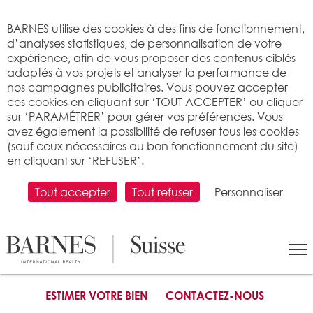
Bienvenue sur BARNES
BARNES utilise des cookies à des fins de fonctionnement,
d’analyses statistiques, de personnalisation de votre
expérience, afin de vous proposer des contenus ciblés
adaptés à vos projets et analyser la performance de
nos campagnes publicitaires. Vous pouvez accepter
ces cookies en cliquant sur ‘TOUT ACCEPTER’ ou cliquer
sur ‘PARAMÉTRER’ pour gérer vos préférences. Vous
avez également la possibilité de refuser tous les cookies
(sauf ceux nécessaires au bon fonctionnement du site)
VENDRE SON BIEN
:
Etapes
-
Choisir le bon partenaire
-
en cliquant sur ‘REFUSER’.
Motivation sans faille
-
Fixation du prix
-
Types de mandat
-
Marketing & Digital
Tout accepter
Tout refuser
Personnaliser
CHOISIR LE BON
PARTENAIRE
ESTIMER VOTRE BIEN
CONTACTEZ-NOUS