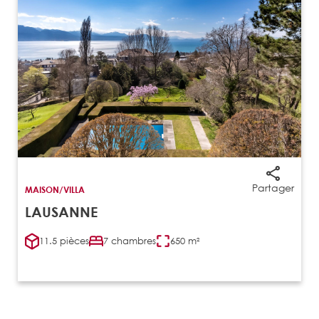
‹
›
Partager
MAISON/VILLA
LAUSANNE
11.5 pièces
7 chambres
650 m²