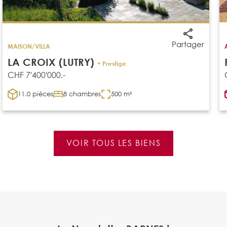
Partager
MAISON/VILLA
LA CROIX (LUTRY)
• Prestige
CHF 7'400'000.-
11.0 pièces
8 chambres
500 m²
VOIR TOUS LES BIENS