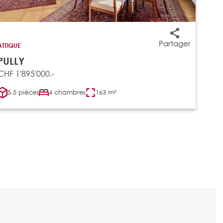
Partager
ATTIQUE
PULLY
CHF 1'895'000.-
5.5 pièces
4 chambres
163 m²