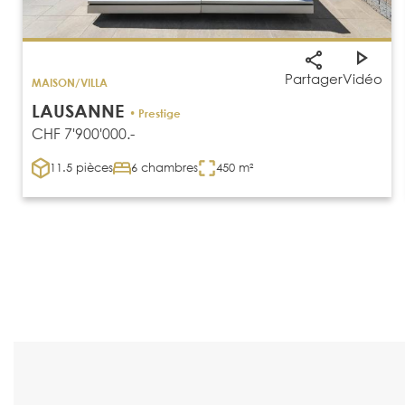
Partager
Vidéo
MAISON/VILLA
LAUSANNE
• Prestige
CHF 7'900'000.-
11.5 pièces
6 chambres
450 m²