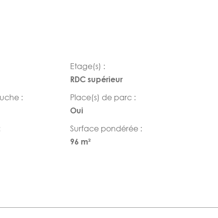
Etage(s) :
RDC supérieur
ouche :
Place(s) de parc :
Oui
:
Surface pondérée :
96 m²