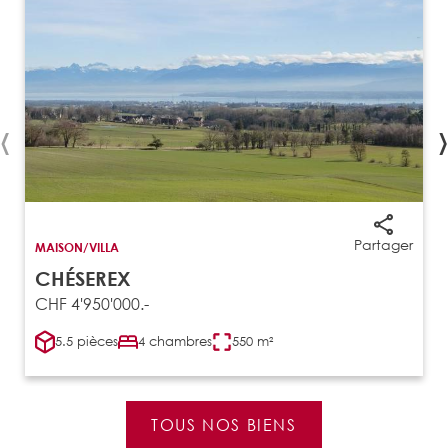
‹
›
Partager
MAISON/VILLA
CHÉSEREX
CHF 4'950'000.-
5.5 pièces
4 chambres
550 m²
TOUS NOS BIENS