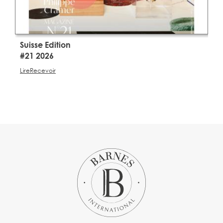
Suisse Edition
S
#21 2026
#
Lire
Recevoir
Li