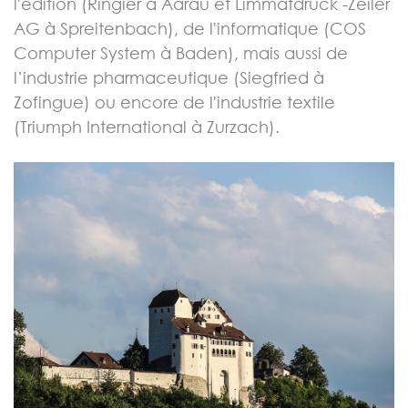
l'édition (Ringier à Aarau et Limmatdruck -Zeiler
AG à Spreitenbach), de l'informatique (COS
Computer System à Baden), mais aussi de
l’industrie pharmaceutique (Siegfried à
Zofingue) ou encore de l'industrie textile
(Triumph International à Zurzach).