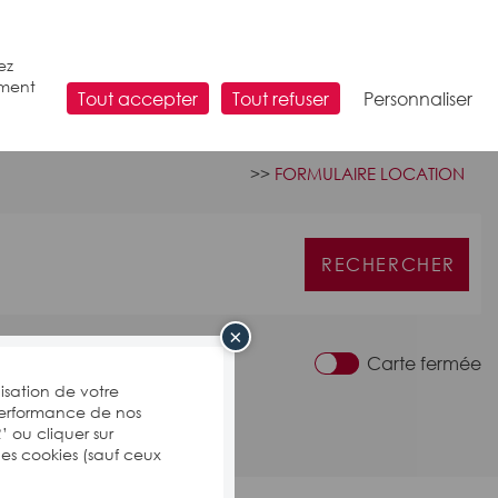
ez
ement
Tout accepter
Tout refuser
Personnaliser
>>
FORMULAIRE LOCATION
×
Carte fermée