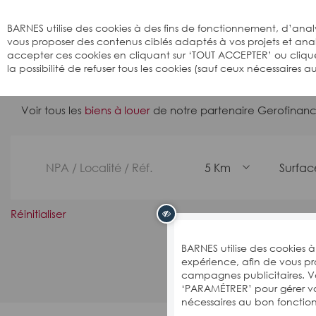
Bienvenue sur BARNES
BARNES utilise des cookies à des fins de fonctionnement, d’analy
vous proposer des contenus ciblés adaptés à vos projets et an
accepter ces cookies en cliquant sur ‘TOUT ACCEPTER’ ou cliqu
la possibilité de refuser tous les cookies (sauf ceux nécessaires
Voir tous les
biens à louer
de notre partenaire Gerofinan
5 Km
Surfac
Réinitialiser