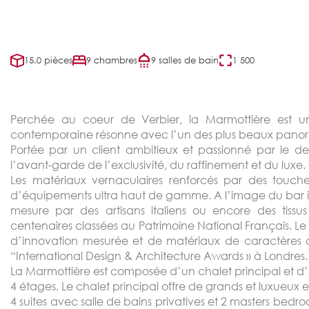
15.0 pièces
9 chambres
9 salles de bain
1 500
Perchée au coeur de Verbier, la Marmottière est un
contemporaine résonne avec l’un des plus beaux panoram
Portée par un client ambitieux et passionné par le des
l’avant-garde de l’exclusivité, du raffinement et du luxe.
Les matériaux vernaculaires renforcés par des touch
d’équipements ultra haut de gamme. A l’image du bar insp
mesure par des artisans italiens ou encore des tissus
centenaires classées au Patrimoine National Français. Le r
d’innovation mesurée et de matériaux de caractères 
“International Design & Architecture Awards » à Londres
La Marmottière est composée d’un chalet principal et d
4 étages. Le chalet principal offre de grands et luxueux e
4 suites avec salle de bains privatives et 2 masters bedro