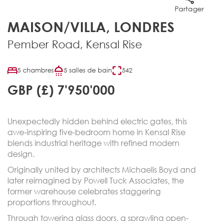
Partager
MAISON/VILLA, LONDRES
Pember Road, Kensal Rise
5 chambres
5 salles de bain
542
GBP (£) 7'950'000
Unexpectedly hidden behind electric gates, this
awe-inspiring five-bedroom home in Kensal Rise
blends industrial heritage with refined modern
design.
Originally united by architects Michaelis Boyd and
later reimagined by Powell Tuck Associates, the
former warehouse celebrates staggering
proportions throughout.
Through towering glass doors, a sprawling open-