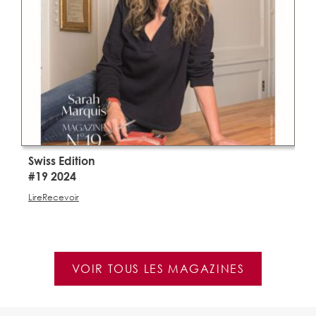
Swiss Edition
S
#19 2024
#
Lire
Recevoir
Li
VOIR TOUS LES MAGAZINES