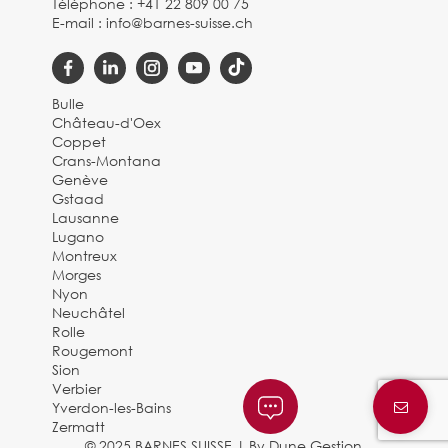
Téléphone :
+41 22 809 00 75
E-mail :
info@barnes-suisse.ch
Bulle
Château-d'Oex
Coppet
Crans-Montana
Genève
Gstaad
Lausanne
Lugano
Montreux
Morges
Nyon
Neuchâtel
Rolle
Rougemont
Sion
Verbier
Yverdon-les-Bains
Zermatt
© 2025 BARNES SUISSE |
By Dune Gestion