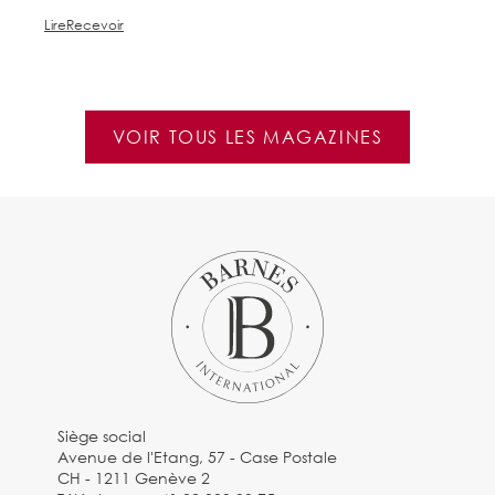
Lire
Recevoir
Li
VOIR TOUS LES MAGAZINES
Siège social
Avenue de l'Etang, 57 - Case Postale
CH - 1211 Genève 2