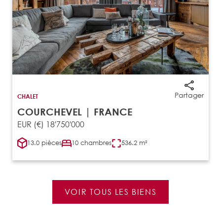
Partager
CHALET
COURCHEVEL | FRANCE
EUR (€) 18'750'000
13.0 pièces
10 chambres
536.2 m²
VOIR TOUS LES BIENS