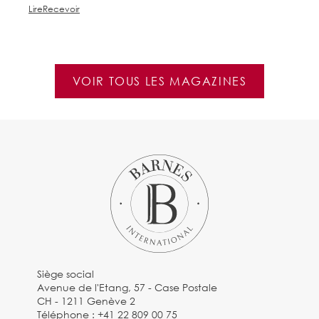
Lire
Recevoir
Li
VOIR TOUS LES MAGAZINES
Siège social
Avenue de l'Etang, 57 - Case Postale
CH - 1211 Genève 2
Téléphone :
+41 22 809 00 75