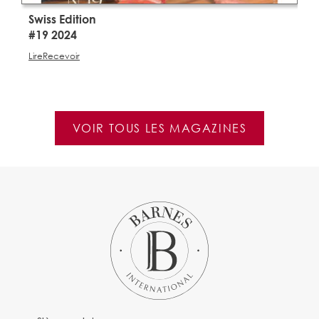
Swiss Edition
S
#19 2024
#
Lire
Recevoir
Li
VOIR TOUS LES MAGAZINES