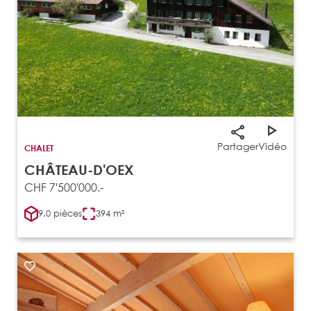
Partager
Vidéo
CHALET
CHÂTEAU-D'OEX
CHF 7'500'000.-
9.0 pièces
394 m²