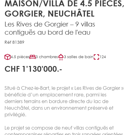
MAISON/VILLA DE 4.5 PIÈCES,
GORGIER, NEUCHÂTEL
Les Rives de Gorgier – 9 villas
contiguës au bord de l'eau
Réf 81389
4.5 pièces
3 chambres
3 salles de bain
124
CHF 1'130'000.-
Situé à Chez-le-Bart, le projet « Les Rives de Gorgier »
bénéficie d’un emplacement rare, parmi les
derniers terrains en bordure directe du lac de
Neuchâtel, dans un environnement préservé et
privilégié.
Le projet se compose de neuf villas contiguës et
contemporaines réparties en trois rangées orientées