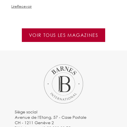
Lire
Recevoir
Li
VOIR TOUS LES MAGAZINES
Siège social
Avenue de l'Etang, 57 - Case Postale
CH - 1211 Genève 2