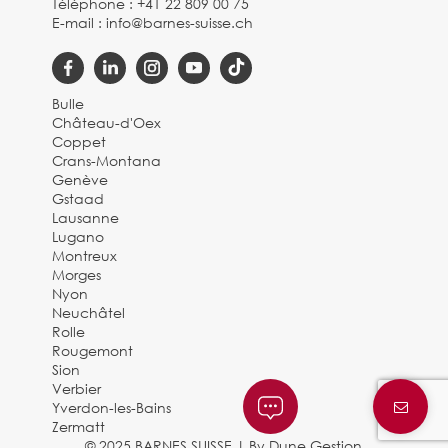
Téléphone :
+41 22 809 00 75
E-mail :
info@barnes-suisse.ch
Bulle
Château-d'Oex
Coppet
Crans-Montana
Genève
Gstaad
Lausanne
Lugano
Montreux
Morges
Nyon
Neuchâtel
Rolle
Rougemont
Sion
Verbier
Yverdon-les-Bains
Zermatt
© 2025 BARNES SUISSE |
By Dune Gestion