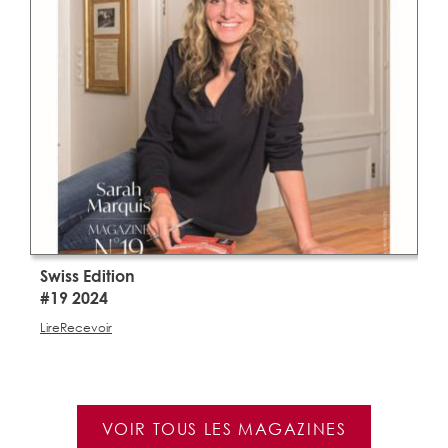
Swiss Edition
S
#19 2024
#
Lire
Recevoir
Li
VOIR TOUS LES MAGAZINES