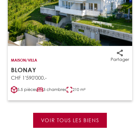
Partager
MAISON/VILLA
BLONAY
CHF 1'590'000.-
5.5 pièces
3 chambres
210 m²
VOIR TOUS LES BIENS