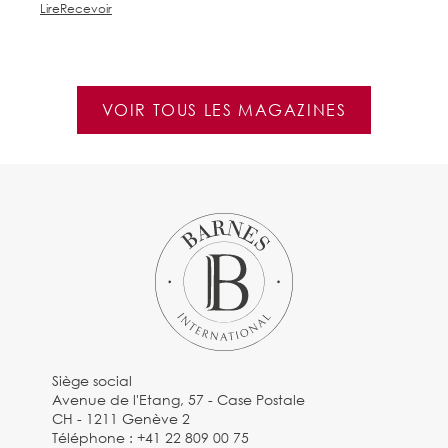
Lire
Recevoir
Li
VOIR TOUS LES MAGAZINES
Siège social
Avenue de l'Etang, 57 - Case Postale
CH - 1211 Genève 2
Téléphone :
+41 22 809 00 75