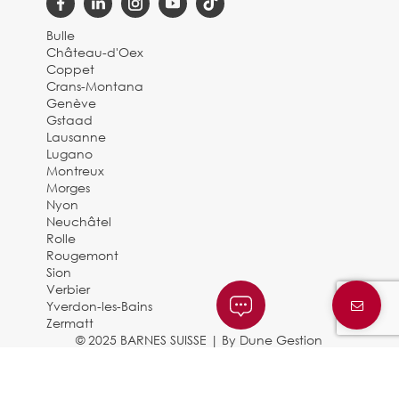
Bulle
Château-d'Oex
Coppet
Crans-Montana
Genève
Gstaad
Lausanne
Lugano
Montreux
Morges
Nyon
Neuchâtel
Rolle
Rougemont
Sion
Verbier
Yverdon-les-Bains
Zermatt
© 2025 BARNES SUISSE |
By Dune Gestion
Mentions légales et politique de confidentialité
|
Charte