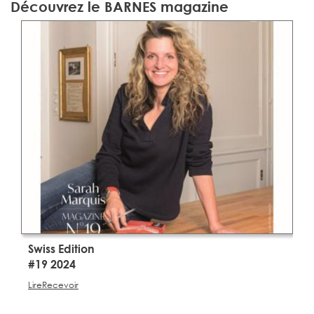
Découvrez le BARNES magazine
Swiss Edition
S
#19 2024
#
Lire
Recevoir
Li