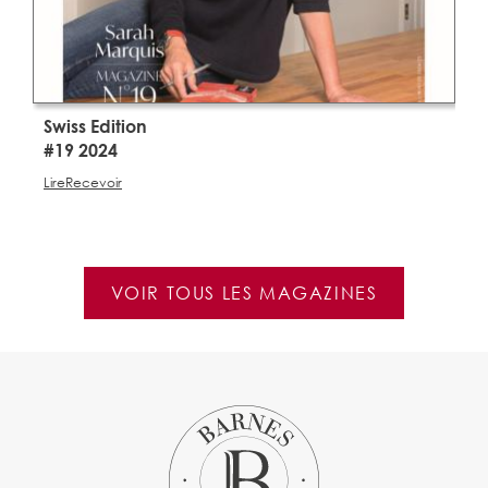
Swiss Edition
S
#19 2024
#
Lire
Recevoir
Li
VOIR TOUS LES MAGAZINES