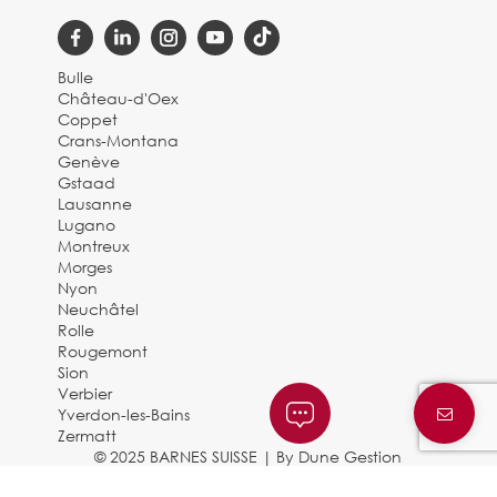
Bulle
Château-d'Oex
Coppet
Crans-Montana
Genève
Gstaad
Lausanne
Lugano
Montreux
Morges
Nyon
Neuchâtel
Rolle
Rougemont
Sion
Verbier
Yverdon-les-Bains
Zermatt
© 2025 BARNES SUISSE |
By Dune Gestion
Mentions légales et politique de confidentialité
|