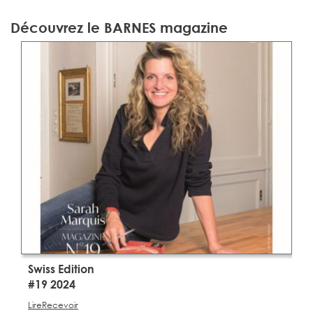
Découvrez le BARNES magazine
Swiss Edition
S
#19 2024
#
Lire
Recevoir
Li