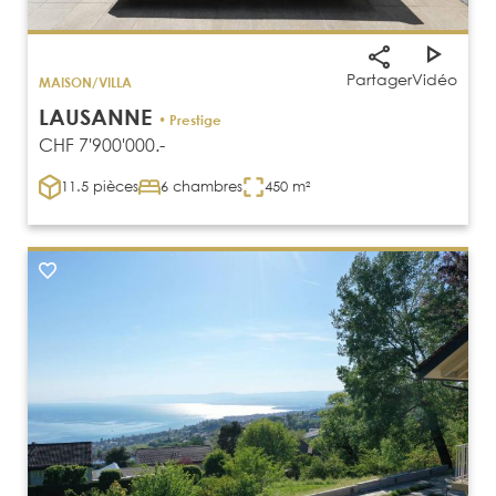
Partager
Vidéo
MAISON/VILLA
LAUSANNE
• Prestige
CHF 7'900'000.-
11.5 pièces
6 chambres
450 m²