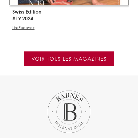
Swiss Edition
S
#19 2024
#
Lire
Recevoir
Li
VOIR TOUS LES MAGAZINES