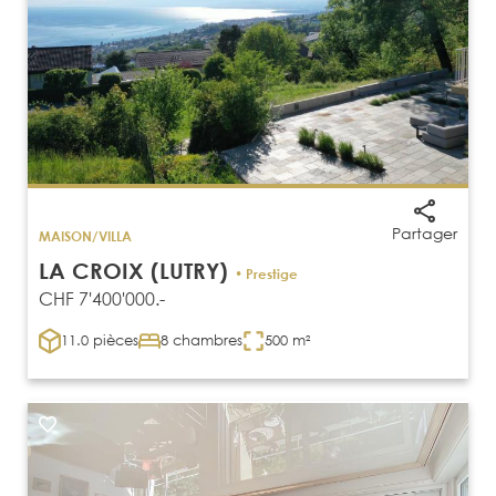
Partager
MAISON/VILLA
LA CROIX (LUTRY)
• Prestige
CHF 7'400'000.-
11.0 pièces
8 chambres
500 m²