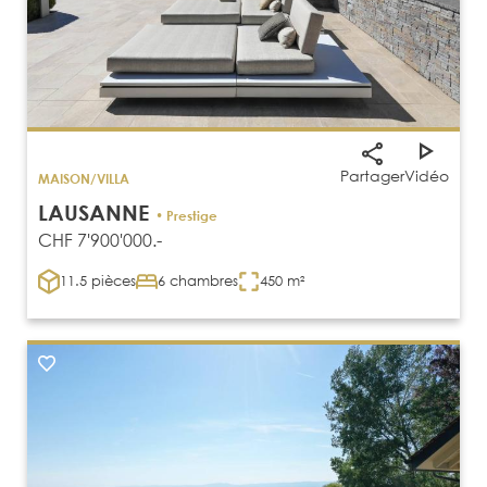
Partager
Vidéo
MAISON/VILLA
LAUSANNE
• Prestige
CHF 7'900'000.-
11.5 pièces
6 chambres
450 m²