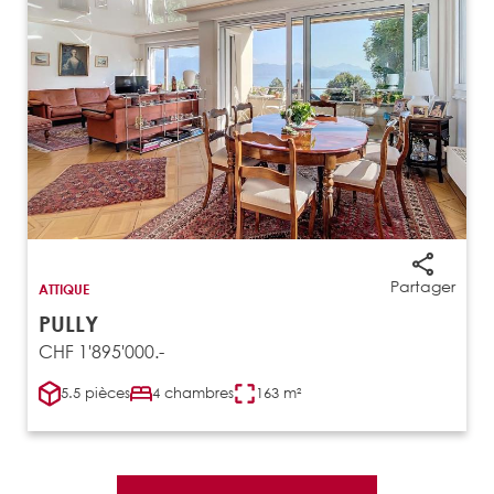
Partager
ATTIQUE
PULLY
CHF 1'895'000.-
5.5 pièces
4 chambres
163 m²