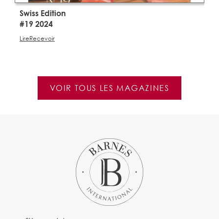
Swiss Edition
S
#19 2024
#
Lire
Recevoir
Li
VOIR TOUS LES MAGAZINES