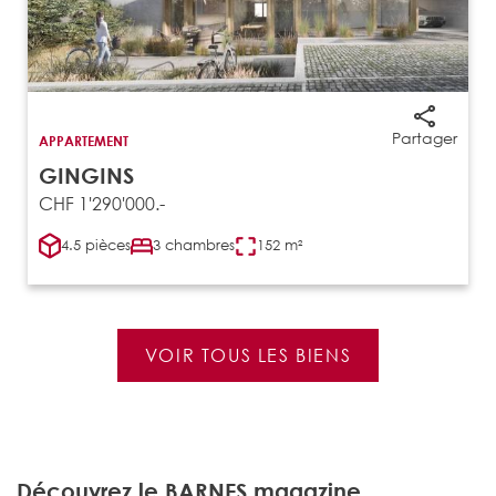
Partager
APPARTEMENT
GINGINS
CHF 1'290'000.-
4.5 pièces
3 chambres
152 m²
VOIR TOUS LES BIENS
Découvrez le BARNES magazine