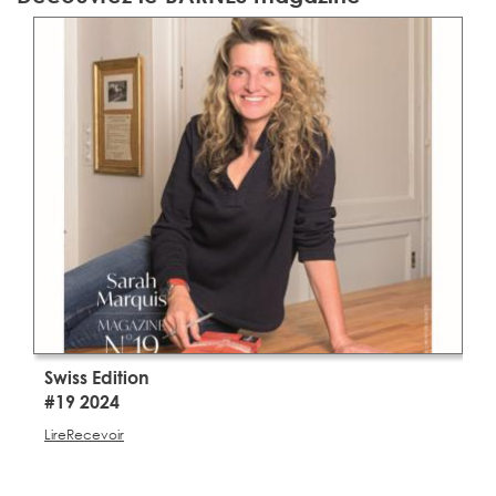
Swiss Edition
S
#19 2024
#
Lire
Recevoir
Li