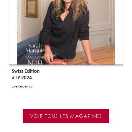
Swiss Edition
S
#19 2024
#
Lire
Recevoir
Li
VOIR TOUS LES MAGAZINES