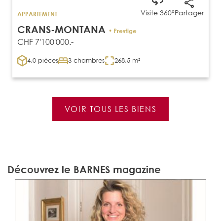
Visite 360°
Partager
APPARTEMENT
CRANS-MONTANA
• Prestige
CHF 7'100'000.-
4.0 pièces
3 chambres
268.5 m²
VOIR TOUS LES BIENS
Découvrez le BARNES magazine