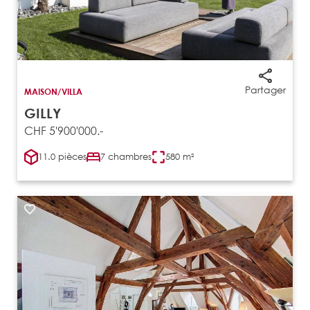
Partager
MAISON/VILLA
GILLY
CHF 5'900'000.-
11.0 pièces
7 chambres
580 m²