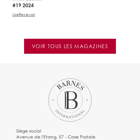
#19 2024
#
Lire
Recevoir
Li
VOIR TOUS LES MAGAZINES
Siège social
Avenue de l'Etang, 57 - Case Postale