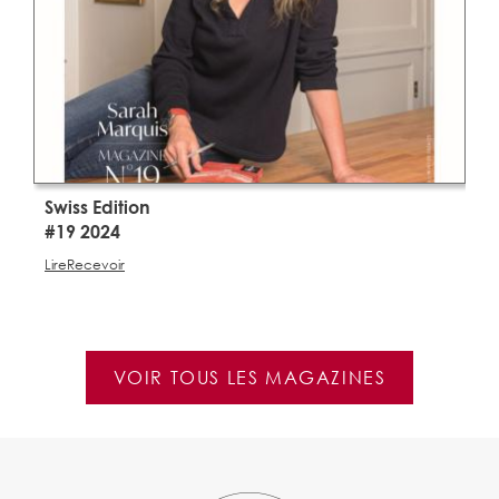
Swiss Edition
S
#19 2024
#
Lire
Recevoir
Li
VOIR TOUS LES MAGAZINES