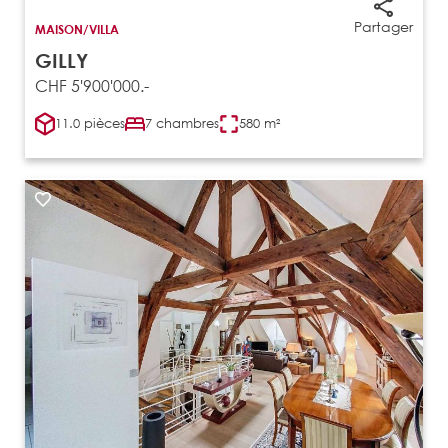
Partager
MAISON/VILLA
GILLY
CHF 5'900'000.-
11.0 pièces
7 chambres
580 m²