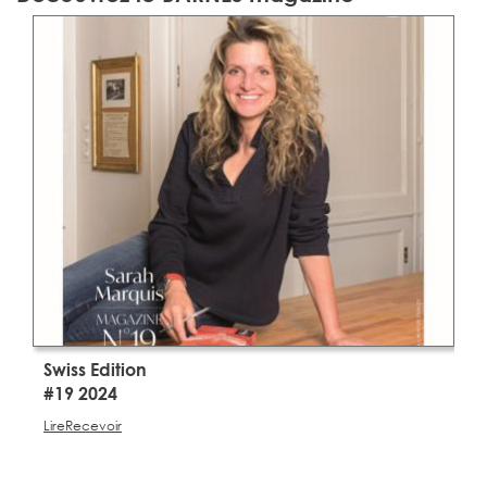
Swiss Edition
S
#19 2024
#
Lire
Recevoir
Li