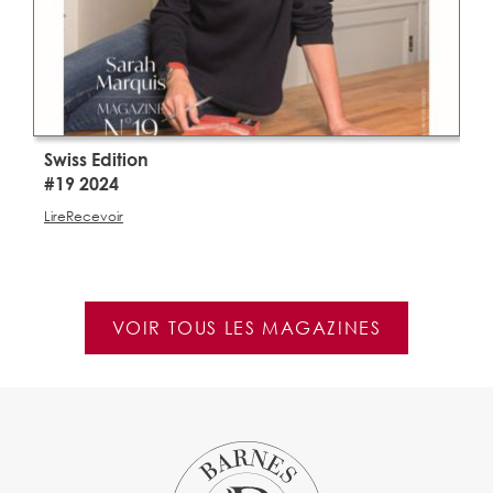
Swiss Edition
S
#19 2024
#
Lire
Recevoir
Li
VOIR TOUS LES MAGAZINES