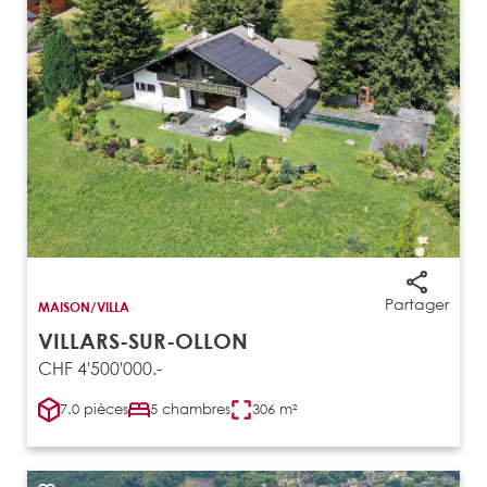
Partager
MAISON/VILLA
VILLARS-SUR-OLLON
CHF 4'500'000.-
7.0 pièces
5 chambres
306 m²