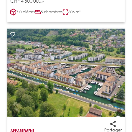
CHF 4'500'000.-
7.0 pièces
5 chambres
306 m²
Partager
APPARTEMENT