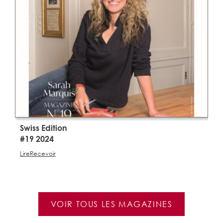
Swiss Edition
S
#19 2024
#
Lire
Recevoir
Li
VOIR TOUS LES MAGAZINES