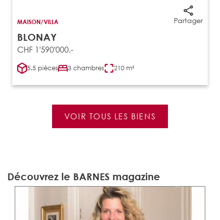
Partager
MAISON/VILLA
BLONAY
CHF 1'590'000.-
5.5 pièces
3 chambres
210 m²
VOIR TOUS LES BIENS
Découvrez le BARNES magazine