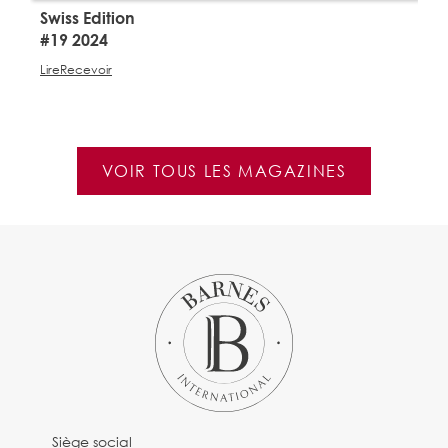
Swiss Edition
S
#19 2024
#
Lire
Recevoir
Li
VOIR TOUS LES MAGAZINES
Siège social