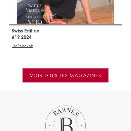
Swiss Edition
S
#19 2024
#
Lire
Recevoir
Li
VOIR TOUS LES MAGAZINES