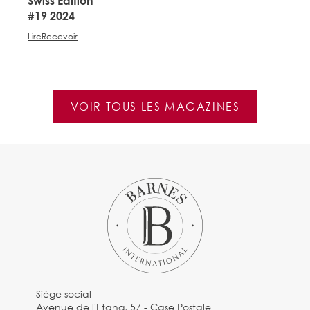
Swiss Edition
S
#19 2024
#
Lire
Recevoir
Li
VOIR TOUS LES MAGAZINES
Siège social
Avenue de l'Etang, 57 - Case Postale