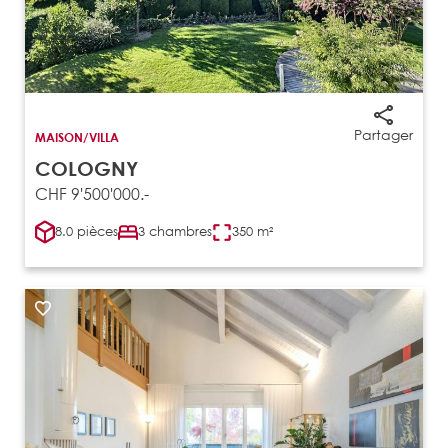
Partager
MAISON/VILLA
COLOGNY
CHF 9'500'000.-
8.0 pièces
3 chambres
350 m²