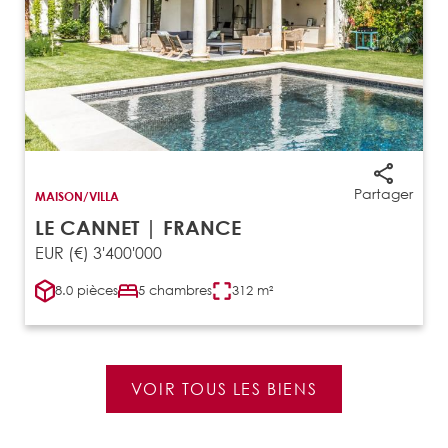
Partager
MAISON/VILLA
LE CANNET | FRANCE
EUR (€) 3'400'000
8.0 pièces
5 chambres
312 m²
VOIR TOUS LES BIENS