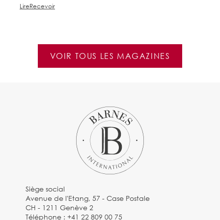
Lire
Recevoir
Li
VOIR TOUS LES MAGAZINES
Siège social
Avenue de l'Etang, 57 - Case Postale
CH - 1211 Genève 2
Téléphone :
+41 22 809 00 75