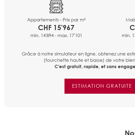
Mais
Appartements - Prix par m²
C
CHF 15'967
min. 1
min. 14'894 - max. 17'101
Grâce à notre simulateur en ligne, obtenez une est
(fourchette haute et basse) de votre bien
C'est gratuit, rapide, et sans engag
ESTIMATION GRATUITE
No