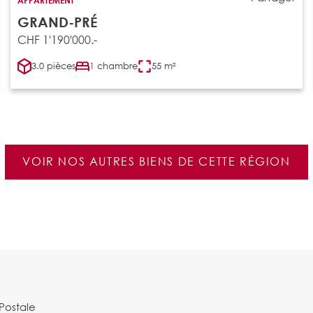
GRAND-PRÉ
CHF 1'190'000.-
3.0 pièces
1 chambre
55 m²
VOIR NOS AUTRES BIENS DE CETTE RÉGION
Postale