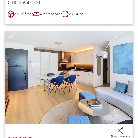
CHF 2'950'000.-
7.0 pièces
4 chambres
231.4 m²
Partager
APPARTEMENT