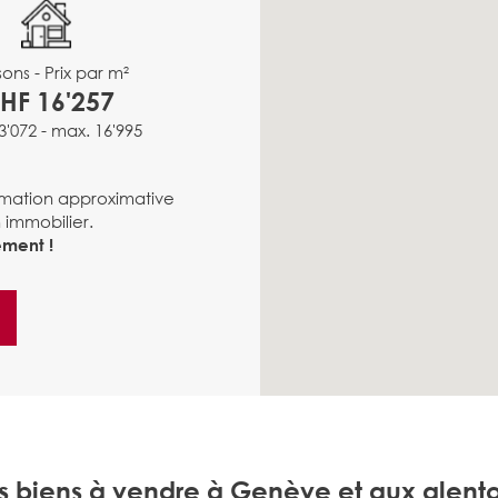
ons - Prix par m²
HF 16'257
3'072 - max. 16'995
imation approximative
 immobilier.
ement !
s biens à vendre à Genève et aux alento