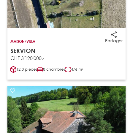
Partager
MAISON/VILLA
SERVION
CHF 3'120'000.-
12.0 pièces
8 chambres
476 m²