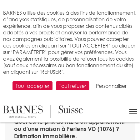
Bienvenue sur BARNES
BARNES utilise des cookies à des fins de fonctionnement,
d’analyses statistiques, de personnalisation de votre
expérience, afin de vous proposer des contenus ciblés
adaptés à vos projets et analyser la performance de
nos campagnes publicitaires. Vous pouvez accepter
ces cookies en cliquant sur ‘TOUT ACCEPTER’ ou cliquer
sur ‘PARAMÉTRER’ pour gérer vos préférences. Vous
avez également la possibilité de refuser tous les cookies
(sauf ceux nécessaires au bon fonctionnement du site)
en cliquant sur ‘REFUSER’.
Tout accepter
Tout refuser
Personnaliser
RECHERCHER
>
Prix immobilier par m2
>
Vaud
> 1076 Ferlens VD
Quel est le prix au m2 d'un appartement
ou d'une maison à Ferlens VD (1076) ?
Estimation immobilière.