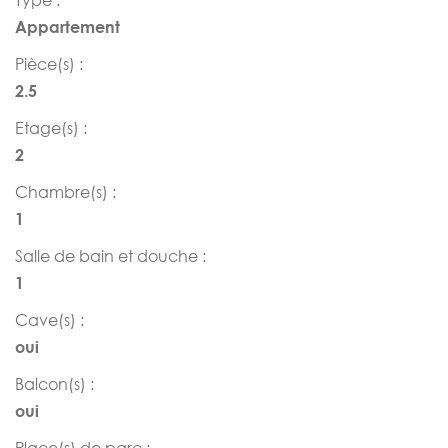
Appartement
Pièce(s) :
2.5
Etage(s) :
2
Chambre(s) :
1
Salle de bain et douche :
1
Cave(s) :
oui
Balcon(s) :
oui
Place(s) de parc :