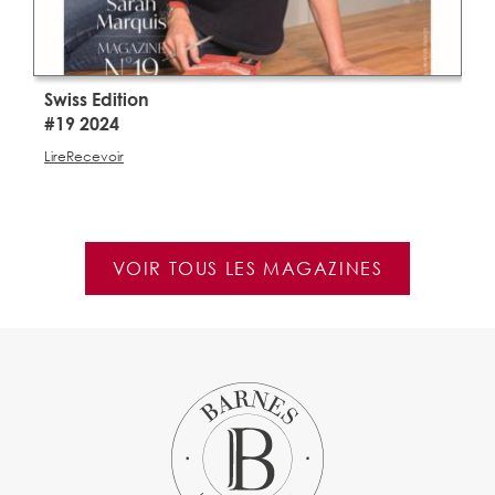
Swiss Edition
S
#19 2024
#
Lire
Recevoir
Li
VOIR TOUS LES MAGAZINES