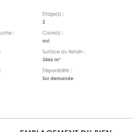
Etage(s) :
2
ouche :
Cave(s) :
oui
:
Surface du terrain :
3466 m²
:
Disponibilité :
Sur demande