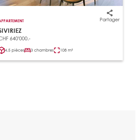
Partager
APPARTEMENT
SIVIRIEZ
CHF 640'000.-
4.5 pièces
3 chambres
108 m²