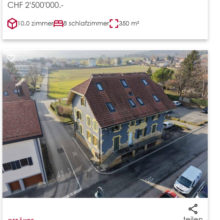
CHF 2'500'000.-
10.0 zimmer
8 schlafzimmer
350 m²
teilen