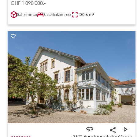
CHF 1'090'000.-
5.5 zimmer
3 schlafzimmer
130.6 m²
360°-Rundgang
teilen
Video