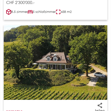
CHF 2'300'000.-
8.5 zimmer
5 schlafzimmer
458 m2
teilen