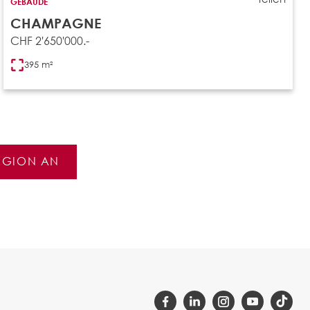
GEBÄUDE
CHAMPAGNE
CHF 2'650'000.-
395 m²
REGION AN