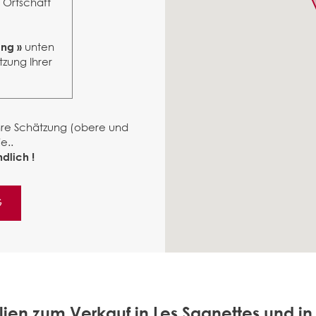
r Ortschaft
unten
ung »
tzung Ihrer
ähre Schätzung (obere und
e..
dlich !
G
ien zum Verkauf in Les Sagnettes und 