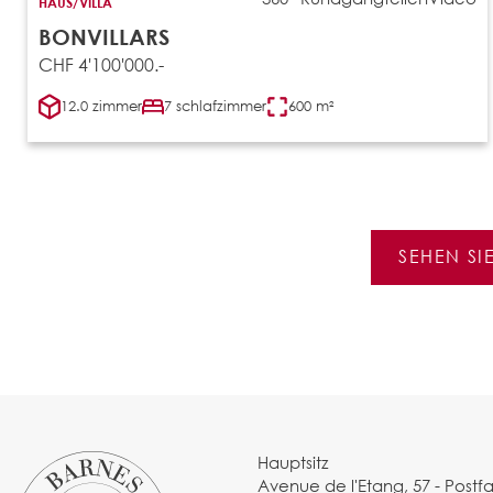
HAUS/VILLA
BONVILLARS
CHF 4'100'000.-
12.0 zimmer
7 schlafzimmer
600 m²
SEHEN SI
Hauptsitz
Avenue de l'Etang, 57 - Postf