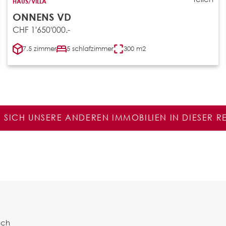
HAUS/VILLA
ONNENS VD
CHF 1'650'000.-
7.5 zimmer
5 schlafzimmer
300 m2
E SICH UNSERE ANDEREN IMMOBILIEN IN DIESER 
ach